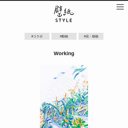
#コラボ
#動物
#花・植物
Working